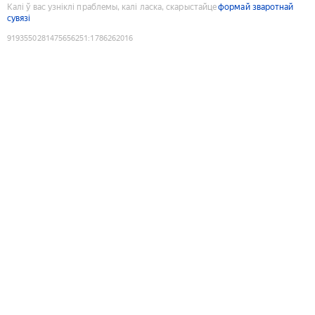
Калі ў вас узніклі праблемы, калі ласка, скарыстайце
формай зваротнай
сувязі
9193550281475656251
:
1786262016