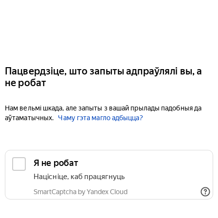
Пацвердзіце, што запыты адпраўлялі вы, а
не робат
Нам вельмі шкада, але запыты з вашай прылады падобныя да
аўтаматычных.
Чаму гэта магло адбыцца?
Я не робат
Націсніце, каб працягнуць
SmartCaptcha by Yandex Cloud