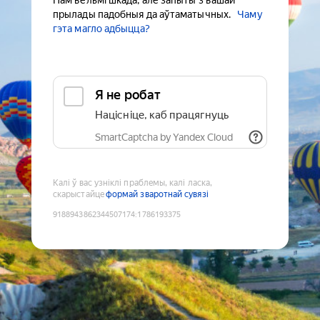
Нам вельмі шкада, але запыты з вашай
прылады падобныя да аўтаматычных.
Чаму
гэта магло адбыцца?
Я не робат
Націсніце, каб працягнуць
SmartCaptcha by Yandex Cloud
Калі ў вас узніклі праблемы, калі ласка,
скарыстайце
формай зваротнай сувязі
9188943862344507174
:
1786193375