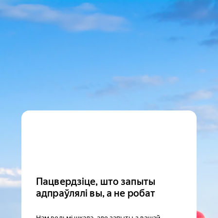
Пацвердзіце, што запыты
адпраўлялі вы, а не робат