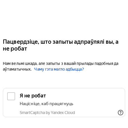
Пацвердзіце, што запыты адпраўлялі вы, а
не робат
Нам вельмі шкада, але запыты з вашай прылады падобныя да
аўтаматычных.
Чаму гэта магло адбыцца?
Я не робат
Націсніце, каб працягнуць
SmartCaptcha by Yandex Cloud