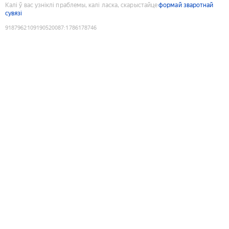
Калі ў вас узніклі праблемы, калі ласка, скарыстайце
формай зваротнай
сувязі
9187962109190520087
:
1786178746