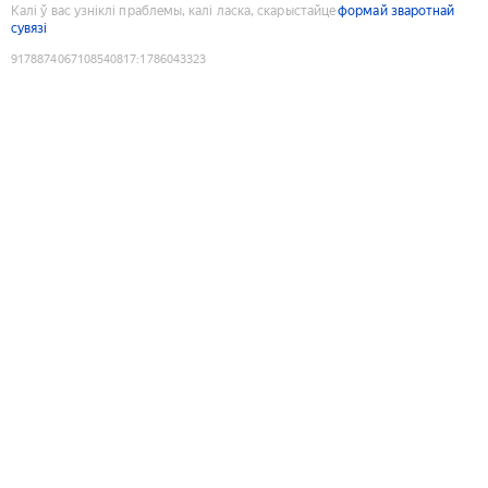
Калі ў вас узніклі праблемы, калі ласка, скарыстайце
формай зваротнай
сувязі
9178874067108540817
:
1786043323