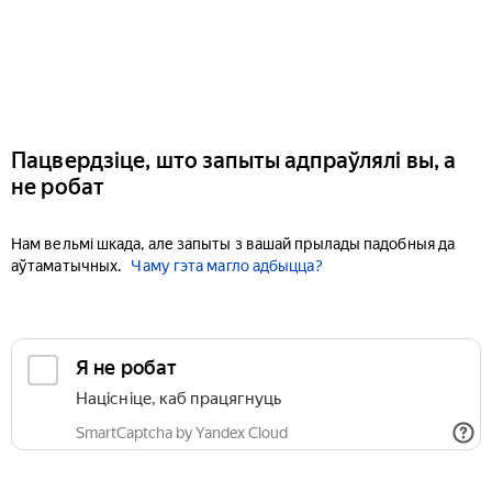
Пацвердзіце, што запыты адпраўлялі вы, а
не робат
Нам вельмі шкада, але запыты з вашай прылады падобныя да
аўтаматычных.
Чаму гэта магло адбыцца?
Я не робат
Націсніце, каб працягнуць
SmartCaptcha by Yandex Cloud