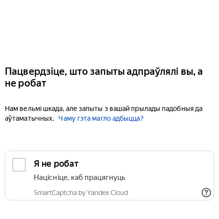
Пацвердзіце, што запыты адпраўлялі вы, а
не робат
Нам вельмі шкада, але запыты з вашай прылады падобныя да
аўтаматычных.
Чаму гэта магло адбыцца?
Я не робат
Націсніце, каб працягнуць
SmartCaptcha by Yandex Cloud