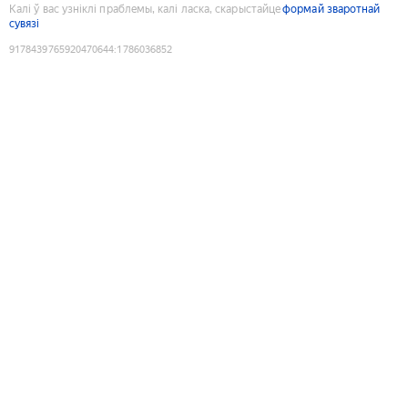
Калі ў вас узніклі праблемы, калі ласка, скарыстайце
формай зваротнай
сувязі
9178439765920470644
:
1786036852