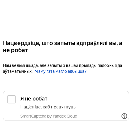
Пацвердзіце, што запыты адпраўлялі вы, а
не робат
Нам вельмі шкада, але запыты з вашай прылады падобныя да
аўтаматычных.
Чаму гэта магло адбыцца?
Я не робат
Націсніце, каб працягнуць
SmartCaptcha by Yandex Cloud