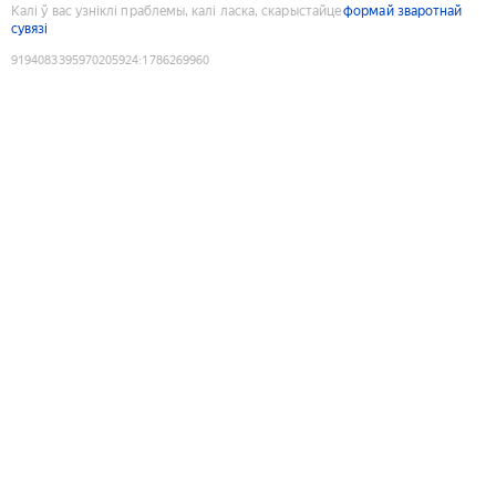
Калі ў вас узніклі праблемы, калі ласка, скарыстайце
формай зваротнай
сувязі
9194083395970205924
:
1786269960