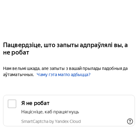
Пацвердзіце, што запыты адпраўлялі вы, а
не робат
Нам вельмі шкада, але запыты з вашай прылады падобныя да
аўтаматычных.
Чаму гэта магло адбыцца?
Я не робат
Націсніце, каб працягнуць
SmartCaptcha by Yandex Cloud