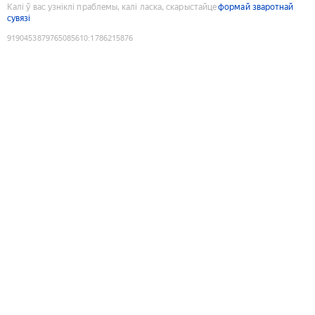
Калі ў вас узніклі праблемы, калі ласка, скарыстайце
формай зваротнай
сувязі
9190453879765085610
:
1786215876