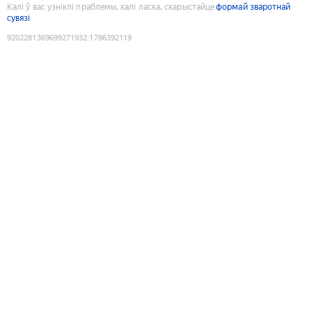
Калі ў вас узніклі праблемы, калі ласка, скарыстайце
формай зваротнай
сувязі
9202281369699271932
:
1786392119