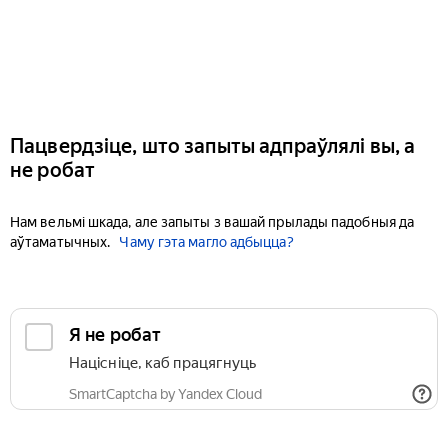
Пацвердзіце, што запыты адпраўлялі вы, а
не робат
Нам вельмі шкада, але запыты з вашай прылады падобныя да
аўтаматычных.
Чаму гэта магло адбыцца?
Я не робат
Націсніце, каб працягнуць
SmartCaptcha by Yandex Cloud