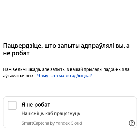
Пацвердзіце, што запыты адпраўлялі вы, а
не робат
Нам вельмі шкада, але запыты з вашай прылады падобныя да
аўтаматычных.
Чаму гэта магло адбыцца?
Я не робат
Націсніце, каб працягнуць
SmartCaptcha by Yandex Cloud