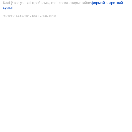
Калі ў вас узніклі праблемы, калі ласка, скарыстайце
формай зваротнай
сувязі
9180933443327017184
:
1786074010