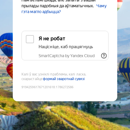
Нам вельмі шкада, але запыты з вашай
прылады падобныя да аўтаматычных.
Чаму
гэта магло адбыцца?
Я не робат
Націсніце, каб працягнуць
SmartCaptcha by Yandex Cloud
Калі ў вас узніклі праблемы, калі ласка,
скарыстайце
формай зваротнай сувязі
9194259617671201618
:
1786272586