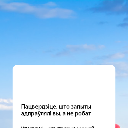
Пацвердзіце, што запыты
адпраўлялі вы, а не робат