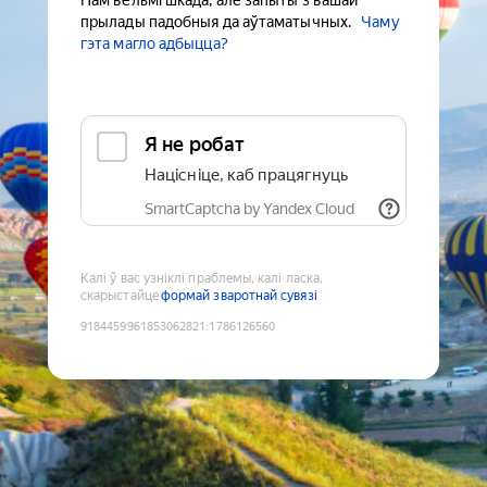
Нам вельмі шкада, але запыты з вашай
прылады падобныя да аўтаматычных.
Чаму
гэта магло адбыцца?
Я не робат
Націсніце, каб працягнуць
SmartCaptcha by Yandex Cloud
Калі ў вас узніклі праблемы, калі ласка,
скарыстайце
формай зваротнай сувязі
9184459961853062821
:
1786126560