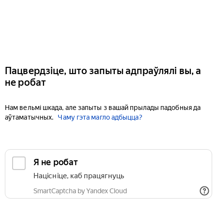
Пацвердзіце, што запыты адпраўлялі вы, а
не робат
Нам вельмі шкада, але запыты з вашай прылады падобныя да
аўтаматычных.
Чаму гэта магло адбыцца?
Я не робат
Націсніце, каб працягнуць
SmartCaptcha by Yandex Cloud