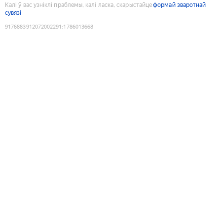
Калі ў вас узніклі праблемы, калі ласка, скарыстайце
формай зваротнай
сувязі
9176883912072002291
:
1786013668