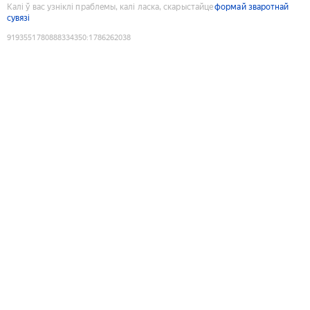
Калі ў вас узніклі праблемы, калі ласка, скарыстайце
формай зваротнай
сувязі
9193551780888334350
:
1786262038