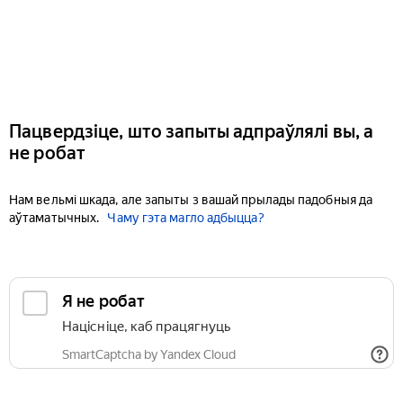
Пацвердзіце, што запыты адпраўлялі вы, а
не робат
Нам вельмі шкада, але запыты з вашай прылады падобныя да
аўтаматычных.
Чаму гэта магло адбыцца?
Я не робат
Націсніце, каб працягнуць
SmartCaptcha by Yandex Cloud