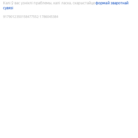
Калі ў вас узніклі праблемы, калі ласка, скарыстайце
формай зваротнай
сувязі
9179012350158477552
:
1786045384