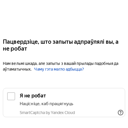
Пацвердзіце, што запыты адпраўлялі вы, а
не робат
Нам вельмі шкада, але запыты з вашай прылады падобныя да
аўтаматычных.
Чаму гэта магло адбыцца?
Я не робат
Націсніце, каб працягнуць
SmartCaptcha by Yandex Cloud