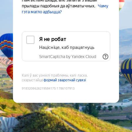
Нам вельмі шкада, але запыты з вашай
прылады падобныя да аўтаматычных.
Чаму
гэта магло адбыцца?
Я не робат
Націсніце, каб працягнуць
SmartCaptcha by Yandex Cloud
Калі ў вас узніклі праблемы, калі ласка,
скарыстайце
формай зваротнай сувязі
9183208626219584175
:
1786107913