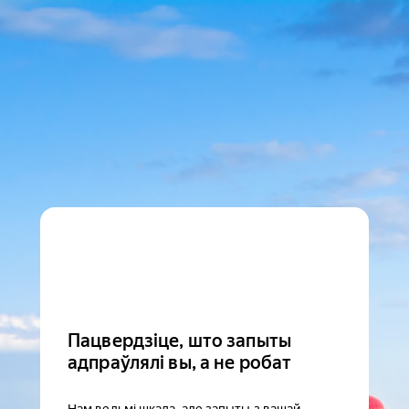
Пацвердзіце, што запыты
адпраўлялі вы, а не робат