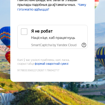
Нам вельмі шкада, але запыты з вашай
прылады падобныя да аўтаматычных.
Чаму
гэта магло адбыцца?
Я не робат
Націсніце, каб працягнуць
SmartCaptcha by Yandex Cloud
Калі ў вас узніклі праблемы, калі ласка,
скарыстайце
формай зваротнай сувязі
9178833356522129267
:
1786042717