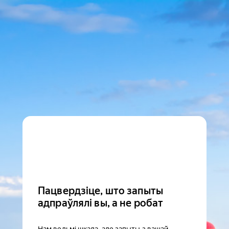
Пацвердзіце, што запыты
адпраўлялі вы, а не робат