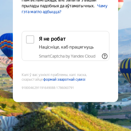
Нам вельмі шкада, але запыты з вашай
прылады падобныя да аўтаматычных.
Чаму
гэта магло адбыцца?
Я не робат
Націсніце, каб працягнуць
SmartCaptcha by Yandex Cloud
Калі ў вас узніклі праблемы, калі ласка,
скарыстайце
формай зваротнай сувязі
9180046291191649088
:
1786060791