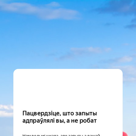
Пацвердзіце, што запыты
адпраўлялі вы, а не робат