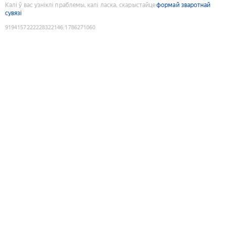
Калі ў вас узніклі праблемы, калі ласка, скарыстайце
формай зваротнай
сувязі
9194157222228322146
:
1786271060