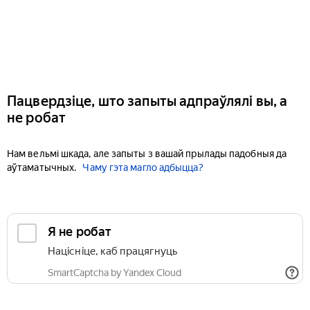
Пацвердзіце, што запыты адпраўлялі вы, а
не робат
Нам вельмі шкада, але запыты з вашай прылады падобныя да
аўтаматычных.
Чаму гэта магло адбыцца?
Я не робат
Націсніце, каб працягнуць
SmartCaptcha by Yandex Cloud