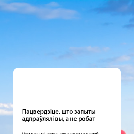
Пацвердзіце, што запыты
адпраўлялі вы, а не робат