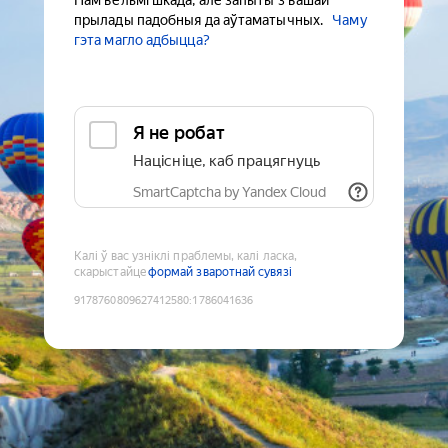
Нам вельмі шкада, але запыты з вашай
прылады падобныя да аўтаматычных.
Чаму
гэта магло адбыцца?
Я не робат
Націсніце, каб працягнуць
SmartCaptcha by Yandex Cloud
Калі ў вас узніклі праблемы, калі ласка,
скарыстайце
формай зваротнай сувязі
9178760809627412580
:
1786041636