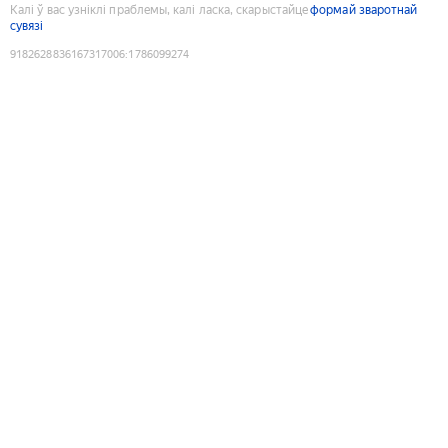
Калі ў вас узніклі праблемы, калі ласка, скарыстайце
формай зваротнай
сувязі
9182628836167317006
:
1786099274