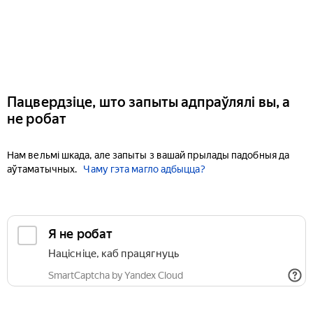
Пацвердзіце, што запыты адпраўлялі вы, а
не робат
Нам вельмі шкада, але запыты з вашай прылады падобныя да
аўтаматычных.
Чаму гэта магло адбыцца?
Я не робат
Націсніце, каб працягнуць
SmartCaptcha by Yandex Cloud