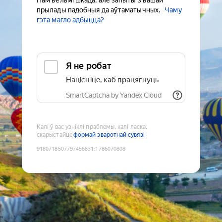
Нам вельмі шкада, але запыты з вашай
прылады падобныя да аўтаматычных.
Чаму
гэта магло адбыцца?
Я не робат
Націсніце, каб працягнуць
SmartCaptcha by Yandex Cloud
Калі ў вас узніклі праблемы, калі ласка,
скарыстайце
формай зваротнай сувязі
9180718507797456831
:
1786070808