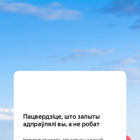
Пацвердзіце, што запыты
адпраўлялі вы, а не робат