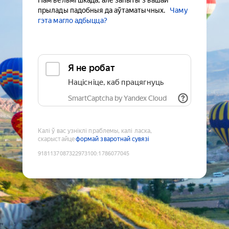
Нам вельмі шкада, але запыты з вашай
прылады падобныя да аўтаматычных.
Чаму
гэта магло адбыцца?
Я не робат
Націсніце, каб працягнуць
SmartCaptcha by Yandex Cloud
Калі ў вас узніклі праблемы, калі ласка,
скарыстайце
формай зваротнай сувязі
9181137087322973100
:
1786077045