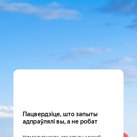
Пацвердзіце, што запыты
адпраўлялі вы, а не робат