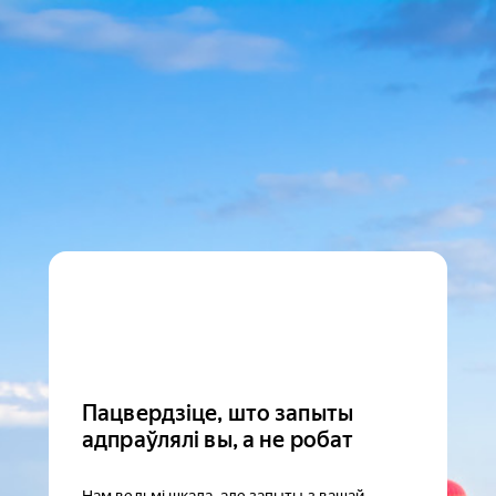
Пацвердзіце, што запыты
адпраўлялі вы, а не робат