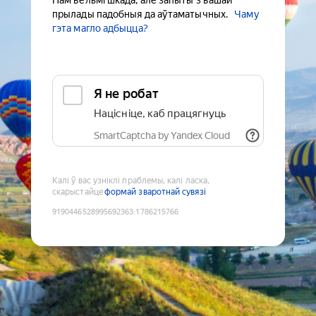
Нам вельмі шкада, але запыты з вашай
прылады падобныя да аўтаматычных.
Чаму
гэта магло адбыцца?
Я не робат
Націсніце, каб працягнуць
SmartCaptcha by Yandex Cloud
Калі ў вас узніклі праблемы, калі ласка,
скарыстайце
формай зваротнай сувязі
9190446528995692363
:
1786215766