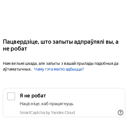
Пацвердзіце, што запыты адпраўлялі вы, а
не робат
Нам вельмі шкада, але запыты з вашай прылады падобныя да
аўтаматычных.
Чаму гэта магло адбыцца?
Я не робат
Націсніце, каб працягнуць
SmartCaptcha by Yandex Cloud