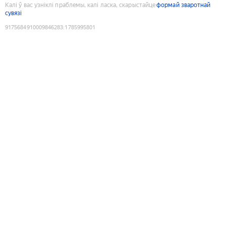
Калі ў вас узніклі праблемы, калі ласка, скарыстайце
формай зваротнай
сувязі
9175684910009846283
:
1785995801