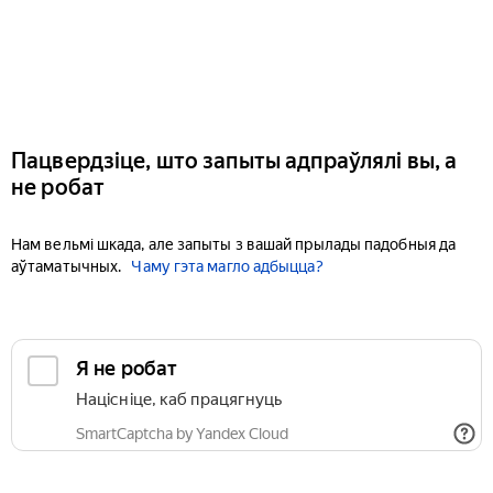
Пацвердзіце, што запыты адпраўлялі вы, а
не робат
Нам вельмі шкада, але запыты з вашай прылады падобныя да
аўтаматычных.
Чаму гэта магло адбыцца?
Я не робат
Націсніце, каб працягнуць
SmartCaptcha by Yandex Cloud