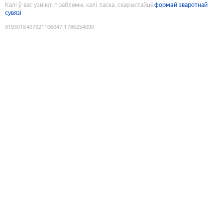
Калі ў вас узніклі праблемы, калі ласка, скарыстайце
формай зваротнай
сувязі
9193018407021106047
:
1786254090