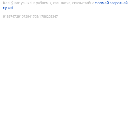
Калі ў вас узніклі праблемы, калі ласка, скарыстайце
формай зваротнай
сувязі
9189747291072941705
:
1786205347