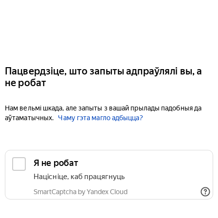
Пацвердзіце, што запыты адпраўлялі вы, а
не робат
Нам вельмі шкада, але запыты з вашай прылады падобныя да
аўтаматычных.
Чаму гэта магло адбыцца?
Я не робат
Націсніце, каб працягнуць
SmartCaptcha by Yandex Cloud