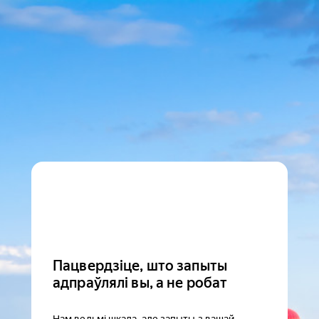
Пацвердзіце, што запыты
адпраўлялі вы, а не робат