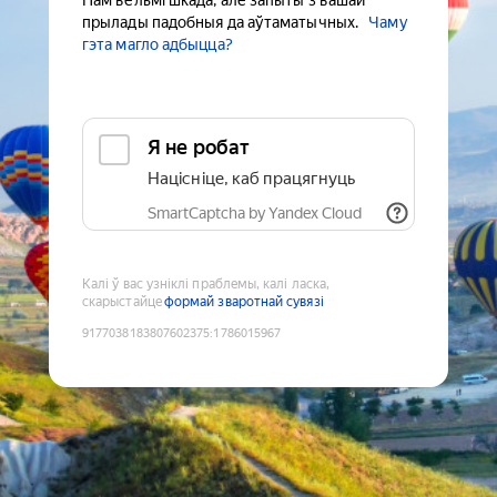
Нам вельмі шкада, але запыты з вашай
прылады падобныя да аўтаматычных.
Чаму
гэта магло адбыцца?
Я не робат
Націсніце, каб працягнуць
SmartCaptcha by Yandex Cloud
Калі ў вас узніклі праблемы, калі ласка,
скарыстайце
формай зваротнай сувязі
9177038183807602375
:
1786015967