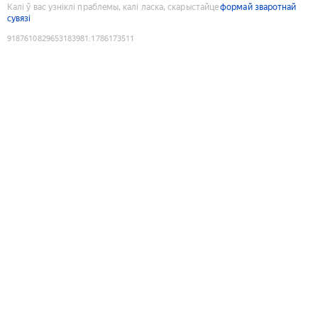
Калі ў вас узніклі праблемы, калі ласка, скарыстайце
формай зваротнай
сувязі
9187610829653183981
:
1786173511