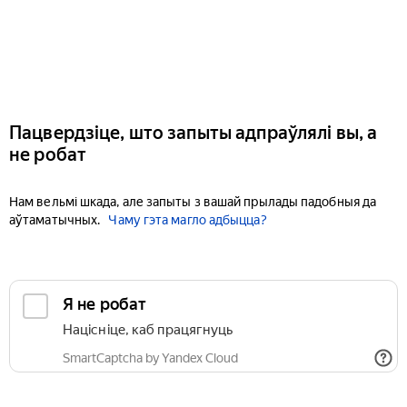
Пацвердзіце, што запыты адпраўлялі вы, а
не робат
Нам вельмі шкада, але запыты з вашай прылады падобныя да
аўтаматычных.
Чаму гэта магло адбыцца?
Я не робат
Націсніце, каб працягнуць
SmartCaptcha by Yandex Cloud