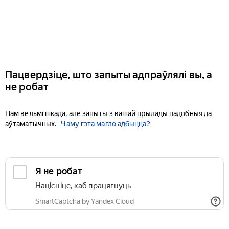
Пацвердзіце, што запыты адпраўлялі вы, а
не робат
Нам вельмі шкада, але запыты з вашай прылады падобныя да
аўтаматычных.
Чаму гэта магло адбыцца?
Я не робат
Націсніце, каб працягнуць
SmartCaptcha by Yandex Cloud