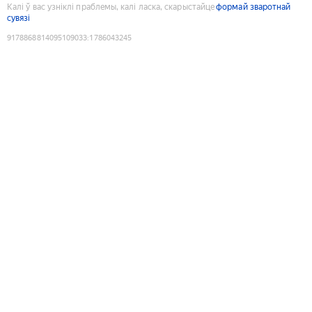
Калі ў вас узніклі праблемы, калі ласка, скарыстайце
формай зваротнай
сувязі
9178868814095109033
:
1786043245