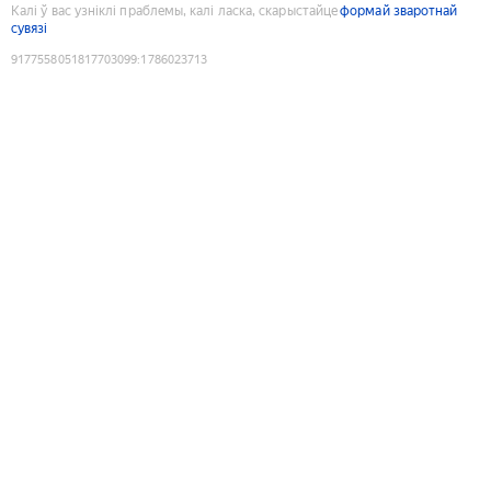
Калі ў вас узніклі праблемы, калі ласка, скарыстайце
формай зваротнай
сувязі
9177558051817703099
:
1786023713