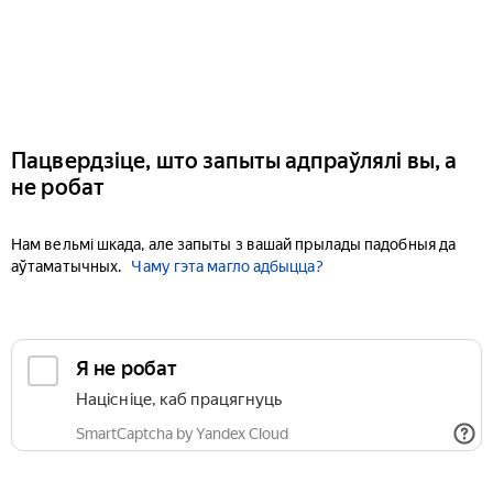
Пацвердзіце, што запыты адпраўлялі вы, а
не робат
Нам вельмі шкада, але запыты з вашай прылады падобныя да
аўтаматычных.
Чаму гэта магло адбыцца?
Я не робат
Націсніце, каб працягнуць
SmartCaptcha by Yandex Cloud