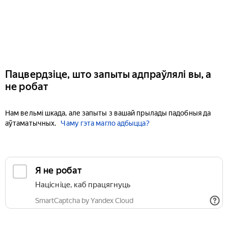
Пацвердзіце, што запыты адпраўлялі вы, а
не робат
Нам вельмі шкада, але запыты з вашай прылады падобныя да
аўтаматычных.
Чаму гэта магло адбыцца?
Я не робат
Націсніце, каб працягнуць
SmartCaptcha by Yandex Cloud