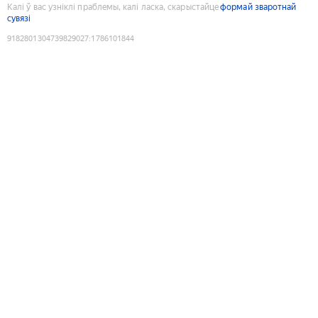
Калі ў вас узніклі праблемы, калі ласка, скарыстайце
формай зваротнай
сувязі
9182801304739829027
:
1786101844