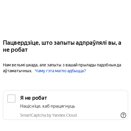
Пацвердзіце, што запыты адпраўлялі вы, а
не робат
Нам вельмі шкада, але запыты з вашай прылады падобныя да
аўтаматычных.
Чаму гэта магло адбыцца?
Я не робат
Націсніце, каб працягнуць
SmartCaptcha by Yandex Cloud