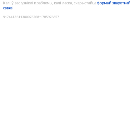
Калі ў вас узніклі праблемы, калі ласка, скарыстайце
формай зваротнай
сувязі
9174413611300076768
:
1785976857