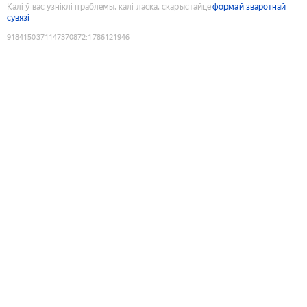
Калі ў вас узніклі праблемы, калі ласка, скарыстайце
формай зваротнай
сувязі
9184150371147370872
:
1786121946