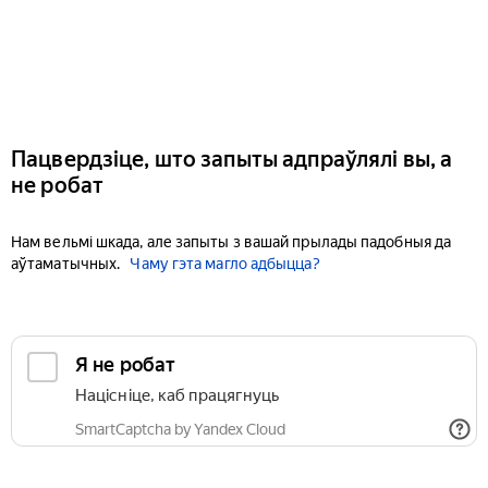
Пацвердзіце, што запыты адпраўлялі вы, а
не робат
Нам вельмі шкада, але запыты з вашай прылады падобныя да
аўтаматычных.
Чаму гэта магло адбыцца?
Я не робат
Націсніце, каб працягнуць
SmartCaptcha by Yandex Cloud