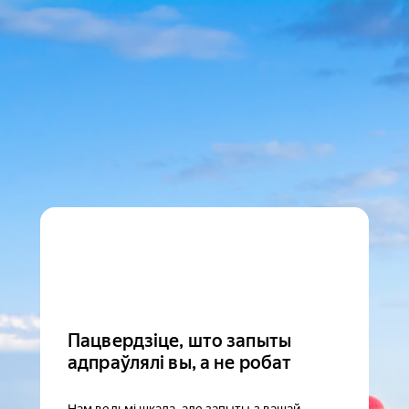
Пацвердзіце, што запыты
адпраўлялі вы, а не робат