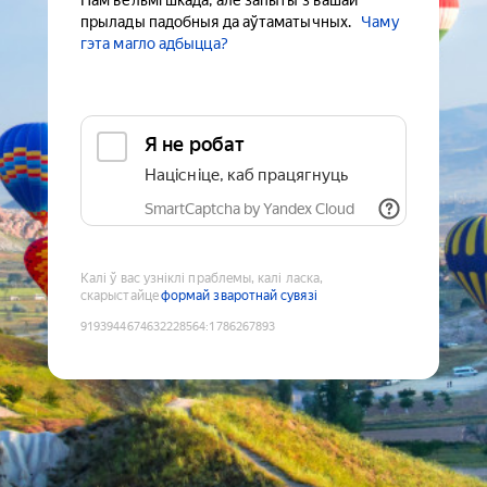
Нам вельмі шкада, але запыты з вашай
прылады падобныя да аўтаматычных.
Чаму
гэта магло адбыцца?
Я не робат
Націсніце, каб працягнуць
SmartCaptcha by Yandex Cloud
Калі ў вас узніклі праблемы, калі ласка,
скарыстайце
формай зваротнай сувязі
9193944674632228564
:
1786267893