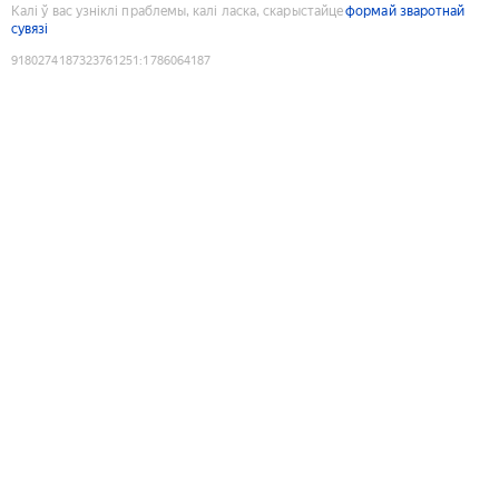
Калі ў вас узніклі праблемы, калі ласка, скарыстайце
формай зваротнай
сувязі
9180274187323761251
:
1786064187