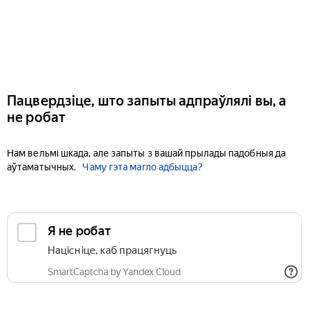
Пацвердзіце, што запыты адпраўлялі вы, а
не робат
Нам вельмі шкада, але запыты з вашай прылады падобныя да
аўтаматычных.
Чаму гэта магло адбыцца?
Я не робат
Націсніце, каб працягнуць
SmartCaptcha by Yandex Cloud