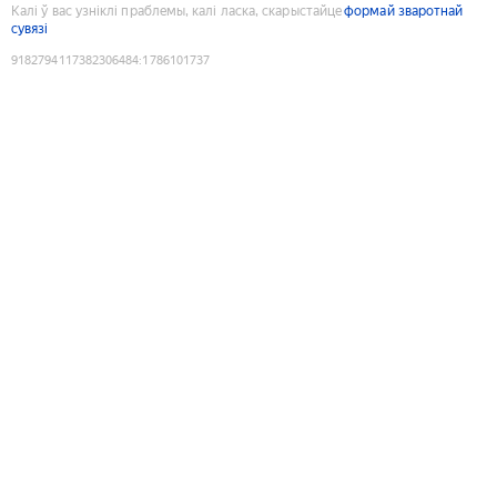
Калі ў вас узніклі праблемы, калі ласка, скарыстайце
формай зваротнай
сувязі
9182794117382306484
:
1786101737