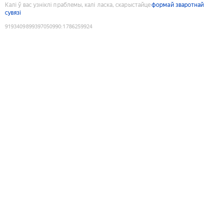
Калі ў вас узніклі праблемы, калі ласка, скарыстайце
формай зваротнай
сувязі
9193409899397050990
:
1786259924