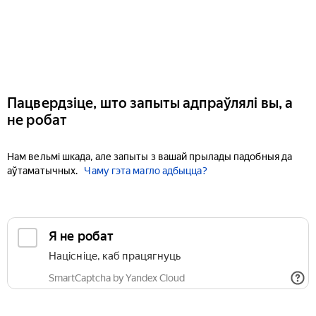
Пацвердзіце, што запыты адпраўлялі вы, а
не робат
Нам вельмі шкада, але запыты з вашай прылады падобныя да
аўтаматычных.
Чаму гэта магло адбыцца?
Я не робат
Націсніце, каб працягнуць
SmartCaptcha by Yandex Cloud