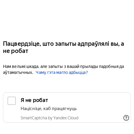
Пацвердзіце, што запыты адпраўлялі вы, а
не робат
Нам вельмі шкада, але запыты з вашай прылады падобныя да
аўтаматычных.
Чаму гэта магло адбыцца?
Я не робат
Націсніце, каб працягнуць
SmartCaptcha by Yandex Cloud