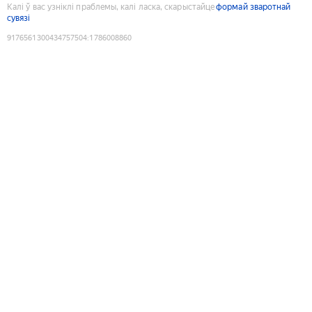
Калі ў вас узніклі праблемы, калі ласка, скарыстайце
формай зваротнай
сувязі
9176561300434757504
:
1786008860