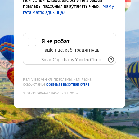
Нам вельмі шкада, але запыты з вашай
прылады падобныя да аўтаматычных.
Чаму
гэта магло адбыцца?
Я не робат
Націсніце, каб працягнуць
SmartCaptcha by Yandex Cloud
Калі ў вас узніклі праблемы, калі ласка,
скарыстайце
формай зваротнай сувязі
9181211348447690452
:
1786078152