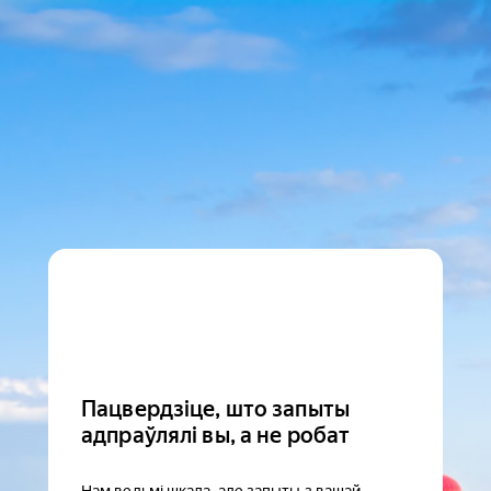
Пацвердзіце, што запыты
адпраўлялі вы, а не робат