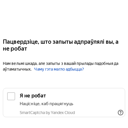
Пацвердзіце, што запыты адпраўлялі вы, а
не робат
Нам вельмі шкада, але запыты з вашай прылады падобныя да
аўтаматычных.
Чаму гэта магло адбыцца?
Я не робат
Націсніце, каб працягнуць
SmartCaptcha by Yandex Cloud