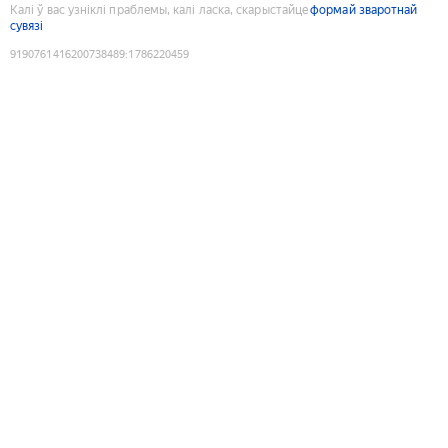
Калі ў вас узніклі праблемы, калі ласка, скарыстайце
формай зваротнай
сувязі
9190761416200738489
:
1786220459