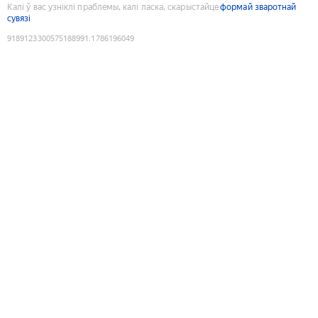
Калі ў вас узніклі праблемы, калі ласка, скарыстайце
формай зваротнай
сувязі
9189123300575188991
:
1786196049