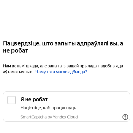
Пацвердзіце, што запыты адпраўлялі вы, а
не робат
Нам вельмі шкада, але запыты з вашай прылады падобныя да
аўтаматычных.
Чаму гэта магло адбыцца?
Я не робат
Націсніце, каб працягнуць
SmartCaptcha by Yandex Cloud