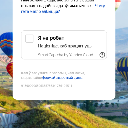
Нам вельмі шкада, але запыты з вашай
прылады падобныя да аўтаматычных.
Чаму
гэта магло адбыцца?
Я не робат
Націсніце, каб працягнуць
SmartCaptcha by Yandex Cloud
Калі ў вас узніклі праблемы, калі ласка,
скарыстайце
формай зваротнай сувязі
9189020065063557563
:
1786194511