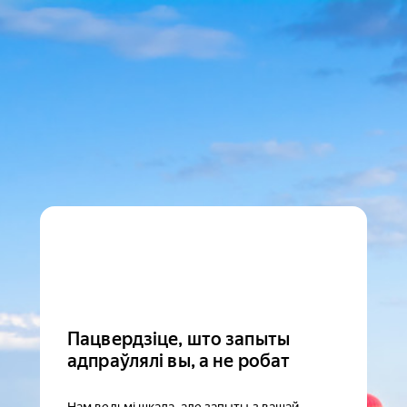
Пацвердзіце, што запыты
адпраўлялі вы, а не робат