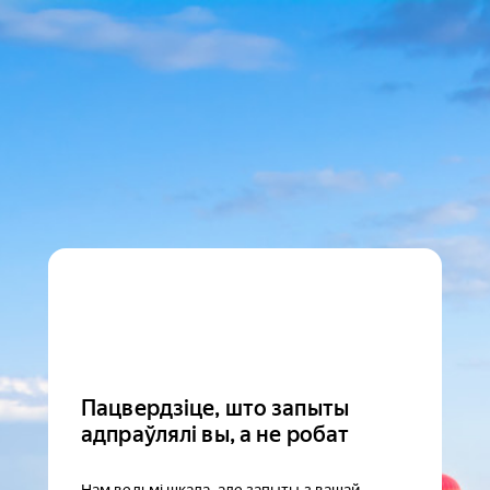
Пацвердзіце, што запыты
адпраўлялі вы, а не робат