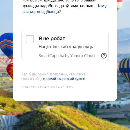
Нам вельмі шкада, але запыты з вашай
прылады падобныя да аўтаматычных.
Чаму
гэта магло адбыцца?
Я не робат
Націсніце, каб працягнуць
SmartCaptcha by Yandex Cloud
Калі ў вас узніклі праблемы, калі ласка,
скарыстайце
формай зваротнай сувязі
9184779537350411505
:
1786131322