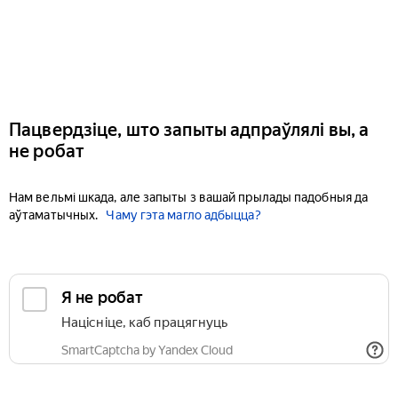
Пацвердзіце, што запыты адпраўлялі вы, а
не робат
Нам вельмі шкада, але запыты з вашай прылады падобныя да
аўтаматычных.
Чаму гэта магло адбыцца?
Я не робат
Націсніце, каб працягнуць
SmartCaptcha by Yandex Cloud