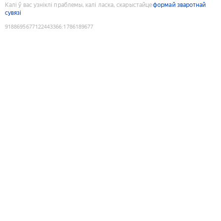
Калі ў вас узніклі праблемы, калі ласка, скарыстайце
формай зваротнай
сувязі
9188695677122443366
:
1786189677