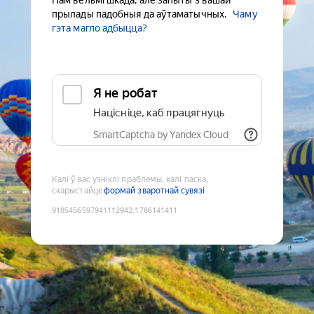
Нам вельмі шкада, але запыты з вашай
прылады падобныя да аўтаматычных.
Чаму
гэта магло адбыцца?
Я не робат
Націсніце, каб працягнуць
SmartCaptcha by Yandex Cloud
Калі ў вас узніклі праблемы, калі ласка,
скарыстайце
формай зваротнай сувязі
9185456597941112942
:
1786141411