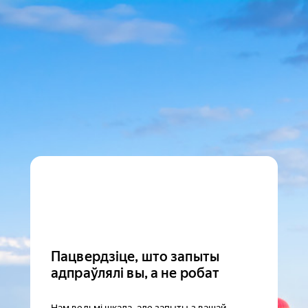
Пацвердзіце, што запыты
адпраўлялі вы, а не робат