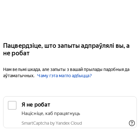
Пацвердзіце, што запыты адпраўлялі вы, а
не робат
Нам вельмі шкада, але запыты з вашай прылады падобныя да
аўтаматычных.
Чаму гэта магло адбыцца?
Я не робат
Націсніце, каб працягнуць
SmartCaptcha by Yandex Cloud