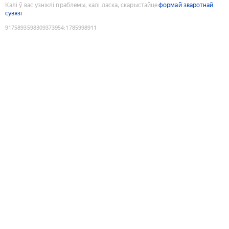
Калі ў вас узніклі праблемы, калі ласка, скарыстайце
формай зваротнай
сувязі
9175893598309373954
:
1785998911