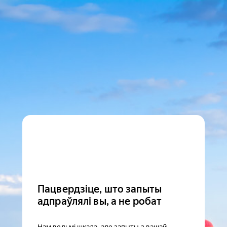
Пацвердзіце, што запыты
адпраўлялі вы, а не робат