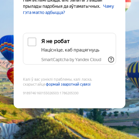
Нам вельмі шкада, але запыты з вашай
прылады падобныя да аўтаматычных.
Чаму
гэта магло адбыцца?
Я не робат
Націсніце, каб працягнуць
SmartCaptcha by Yandex Cloud
Калі ў вас узніклі праблемы, калі ласка,
скарыстайце
формай зваротнай сувязі
9189746160155026503
:
1786205330