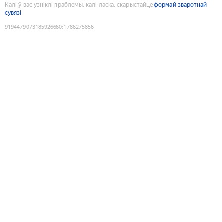
Калі ў вас узніклі праблемы, калі ласка, скарыстайце
формай зваротнай
сувязі
9194479073185926660
:
1786275856