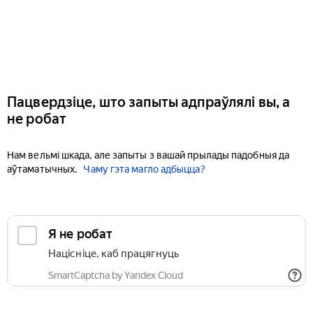
Пацвердзіце, што запыты адпраўлялі вы, а
не робат
Нам вельмі шкада, але запыты з вашай прылады падобныя да
аўтаматычных.
Чаму гэта магло адбыцца?
Я не робат
Націсніце, каб працягнуць
SmartCaptcha by Yandex Cloud