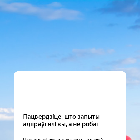
Пацвердзіце, што запыты
адпраўлялі вы, а не робат