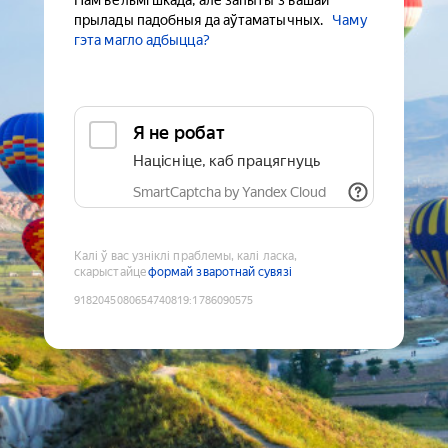
Нам вельмі шкада, але запыты з вашай
прылады падобныя да аўтаматычных.
Чаму
гэта магло адбыцца?
Я не робат
Націсніце, каб працягнуць
SmartCaptcha by Yandex Cloud
Калі ў вас узніклі праблемы, калі ласка,
скарыстайце
формай зваротнай сувязі
9182045080654740819
:
1786090575