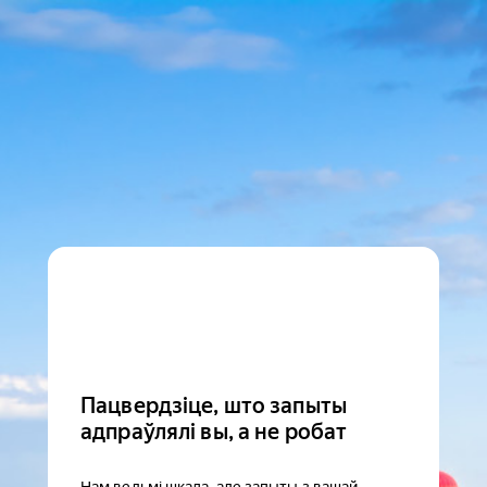
Пацвердзіце, што запыты
адпраўлялі вы, а не робат