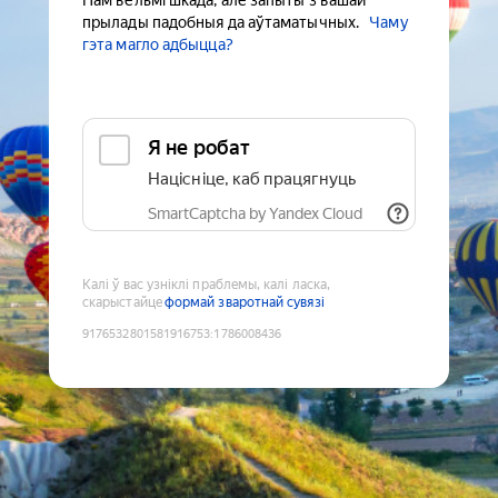
Нам вельмі шкада, але запыты з вашай
прылады падобныя да аўтаматычных.
Чаму
гэта магло адбыцца?
Я не робат
Націсніце, каб працягнуць
SmartCaptcha by Yandex Cloud
Калі ў вас узніклі праблемы, калі ласка,
скарыстайце
формай зваротнай сувязі
9176532801581916753
:
1786008436